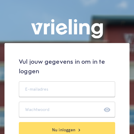
Vul jouw gegevens in om in te
loggen
visibility
Nu inloggen
chevron_right